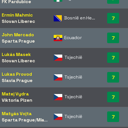
FK Pardubice
Ermin Mahmic
Bosnië en Herzegovina
7
Slovan Liberec
John Mercado
Ecuador
7
Sparta Prague
Lukás Masek
Tsjechië
7
Slovan Liberec
Lukas Provod
Tsjechië
7
Slavia Prague
Matej Vydra
Tsjechië
7
Viktoria Plzen
Matyás Vojta
Tsjechië
7
Sparta Prague
/​
Mladá Boleslav