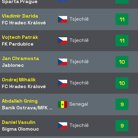
Sparta Prague
Vladimir Darida
Tsjechië
11
FC Hradec Králové
Vojtech Patrák
Tsjechië
11
FK Pardubice
Jan Chramosta
Tsjechië
10
Jablonec
Ondrej Mihálik
Tsjechië
10
FC Hradec Králové
Abdallah Gning
Senegal
9
Baník Ostrava
/​
MFK Karviná
Daniel Vasulin
Tsjechië
9
Sigma Olomouc