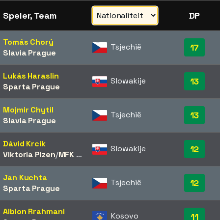
Speler, Team
DP
Tomás Chorý
Tsjechië
17
Slavia Prague
Lukás Haraslin
Slowakije
13
Sparta Prague
Mojmir Chytil
Tsjechië
13
Slavia Prague
Dávid Krcik
Slowakije
12
Viktoria Plzen
/​
MFK Karviná
Jan Kuchta
Tsjechië
12
Sparta Prague
Albion Rrahmani
Kosovo
11