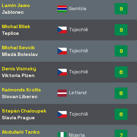
Lamin Jawo
Gambia
9
Jablonec
Michal Bilek
Tsjechië
9
Teplice
Michal Sevcik
Tsjechië
9
Mladá Boleslav
Denis Visinský
Tsjechië
8
Viktoria Plzen
Raimonds Krollis
Letland
8
Slovan Liberec
Stepán Chaloupek
Tsjechië
8
Slavia Prague
Abdullahi Tanko
Nigeria
7