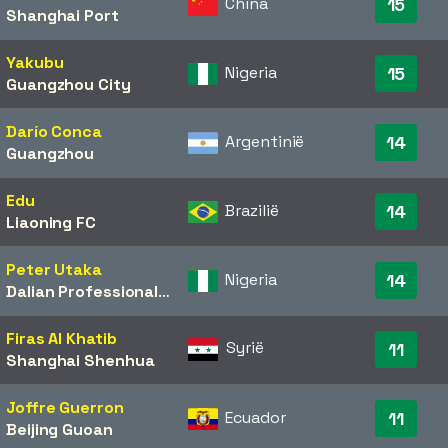
China
15
Shanghai Port
Yakubu
Nigeria
15
Guangzhou City
Darío Conca
Argentinië
14
Guangzhou
Edu
Brazilië
14
Liaoning FC
Peter Utaka
Nigeria
14
Dalian Professional
/​
Beijing Guoan
Firas Al Khatib
Syrië
11
Shanghai Shenhua
Joffre Guerron
Ecuador
11
Beijing Guoan