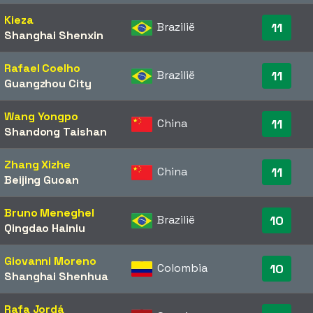
Kieza
Brazilië
11
Shanghai Shenxin
Rafael Coelho
Brazilië
11
Guangzhou City
Wang Yongpo
China
11
Shandong Taishan
Zhang Xizhe
China
11
Beijing Guoan
Bruno Meneghel
Brazilië
10
Qingdao Hainiu
Giovanni Moreno
Colombia
10
Shanghai Shenhua
Rafa Jordá