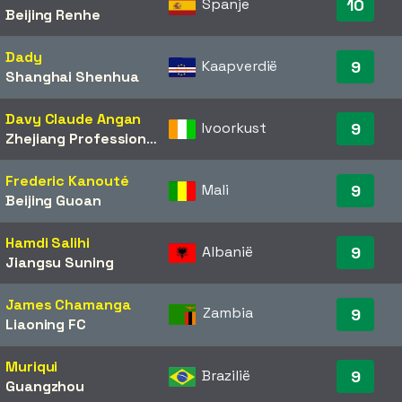
Spanje
10
Beijing Renhe
Dady
Kaapverdië
9
Shanghai Shenhua
Davy Claude Angan
Ivoorkust
9
Zhejiang Professional
Frederic Kanouté
Mali
9
Beijing Guoan
Hamdi Salihi
Albanië
9
Jiangsu Suning
James Chamanga
Zambia
9
Liaoning FC
Muriqui
Brazilië
9
Guangzhou