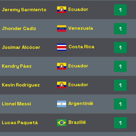
Ecuador
Jeremy Sarmiento
1
Venezuela
Jhonder Cadiz
1
Costa Rica
Josimar Alcócer
1
Ecuador
Kendry Páez
1
Ecuador
Kevin Rodríguez
1
Argentinië
Lionel Messi
1
Brazilië
Lucas Paquetá
1