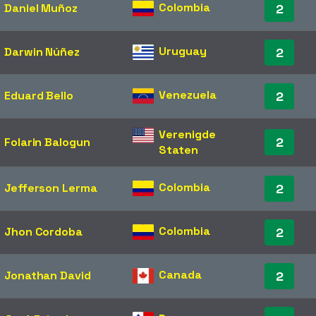
Colombia
Daniel Muñoz
2
Uruguay
Darwin Núñez
2
Venezuela
Eduard Bello
2
Verenigde
2
Folarin Balogun
Staten
Colombia
Jefferson Lerma
2
Colombia
Jhon Cordoba
2
Canada
Jonathan David
2