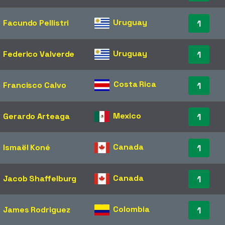
Uruguay
Facundo Pellistri
1
Uruguay
Federico Valverde
1
Costa Rica
Francisco Calvo
1
Mexico
Gerardo Arteaga
1
Canada
Ismaël Koné
1
Canada
Jacob Shaffelburg
1
Colombia
James Rodriguez
1