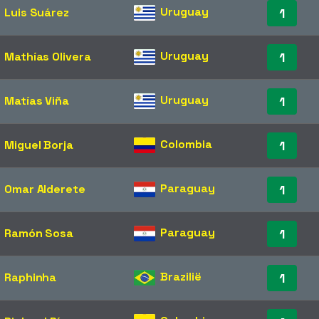
Uruguay
Luis Suárez
1
Uruguay
Mathías Olivera
1
Uruguay
Matías Viña
1
Colombia
Miguel Borja
1
Paraguay
Omar Alderete
1
Paraguay
Ramón Sosa
1
Brazilië
Raphinha
1