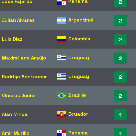
Panama
José Fajardo
2
Argentinië
Julián Álvarez
2
Colombia
Luis Díaz
2
Uruguay
Maximiliano Araújo
2
Uruguay
Rodrigo Bentancur
2
Brazilië
Vinícius Júnior
2
Ecuador
Alan Minda
1
Panama
Amir Murillo
1