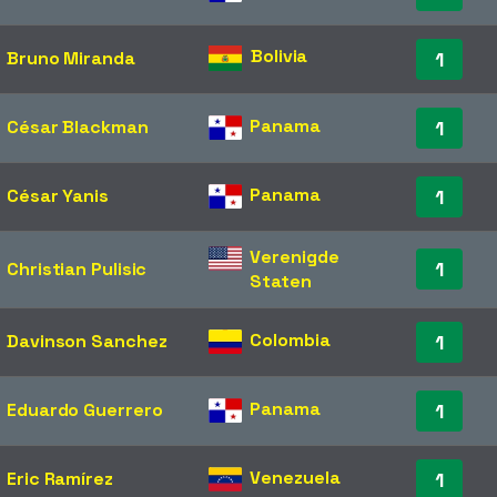
Bolivia
Bruno Miranda
1
Panama
César Blackman
1
Panama
César Yanis
1
Verenigde
1
Christian Pulisic
Staten
Colombia
Davinson Sanchez
1
Panama
Eduardo Guerrero
1
Venezuela
Eric Ramírez
1