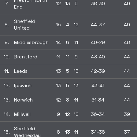
Preston North
7.
12
13
6
38-30
49
End
Sheffield
8.
15
4
12
44-37
49
United
9.
Middlesbrough
14
6
11
40-29
48
10.
Brentford
11
11
9
43-40
44
11.
Leeds
13
5
13
42-39
44
12.
Ipswich
13
5
13
43-41
44
13.
Norwich
12
8
11
31-34
44
14.
Millwall
9
12
10
36-34
39
Sheffield
15.
8
13
11
34-38
37
Wednesday