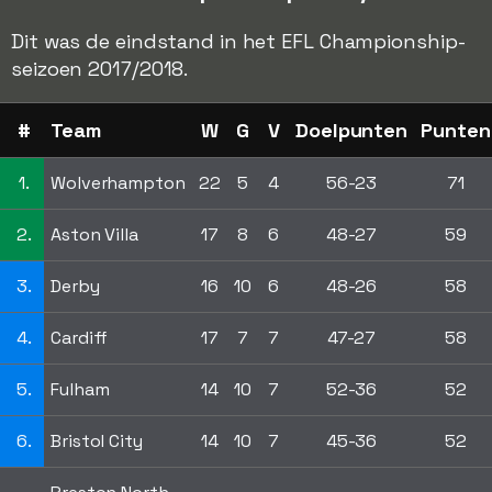
Dit was de eindstand in het EFL Championship-
seizoen 2017/2018.
#
Team
W
G
V
Doelpunten
Punten
1.
Wolverhampton
22
5
4
56-23
71
2.
Aston Villa
17
8
6
48-27
59
3.
Derby
16
10
6
48-26
58
4.
Cardiff
17
7
7
47-27
58
5.
Fulham
14
10
7
52-36
52
6.
Bristol City
14
10
7
45-36
52