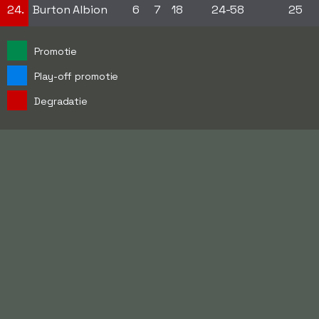
24.
Burton Albion
6
7
18
24-58
25
Promotie
Play-off promotie
Degradatie