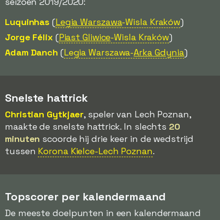
seizoen 2019/2020:
Luquinhas
(
Legia Warszawa
-Wisla Kraków
)
Jorge Félix
(
Piast Gliwice
-Wisla Kraków
)
Adam Danch
(
Legia Warszawa-
Arka Gdynia
)
Snelste hattrick
Christian Gytkjaer
, speler van Lech Poznan,
maakte de snelste hattrick. In slechts
20
minuten
scoorde hij drie keer in de wedstrijd
tussen
Korona Kielce-Lech Poznan
.
Topscorer per kalendermaand
De meeste doelpunten in een kalendermaand