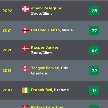
Amahl Pellegrino
,
25
2022
Bodø/Glimt
Ohi Omoijuanfo
,
Molde
2021
27
Kasper Junker
,
27
2020
Bodø/Glimt
Torgeir Børven
,
Odd
22
2019
Grenland
Franck Boli
,
Stabæk
2018
17
Nicklas Bendtner
,