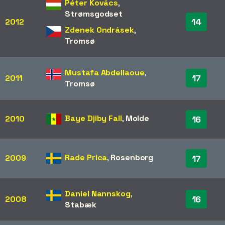
Péter Kovács
,
Strømsgodset
14
2012
Zdenek Ondrásek
,
Tromsø
Mustafa Abdellaoue
,
17
2011
Tromsø
Baye Djiby Fall
,
Molde
2010
16
Rade Prica
,
Rosenborg
2009
17
Daniel Nannskog
,
16
2008
Stabæk