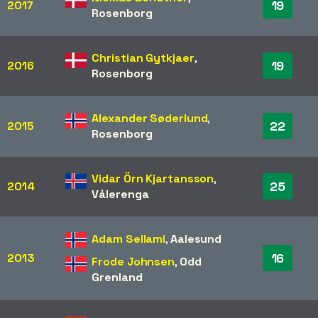
19
2017
Rosenborg
Christian Gytkjaer
,
19
2016
Rosenborg
Alexander Søderlund
,
22
2015
Rosenborg
Vidar Örn Kjartansson
,
25
2014
Vålerenga
Adam Sellami
,
Aalesund
16
2013
Frode Johnsen
,
Odd
Grenland