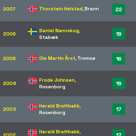
Thorstein Helstad
,
Brann
2007
22
Daniel Nannskog
,
19
2006
Stabæk
Ole Martin Årst
,
Tromsø
2005
16
Frode Johnsen
,
19
2004
Rosenborg
Harald Brattbakk
,
17
2003
Rosenborg
Harald Brattbakk
,
17
2002