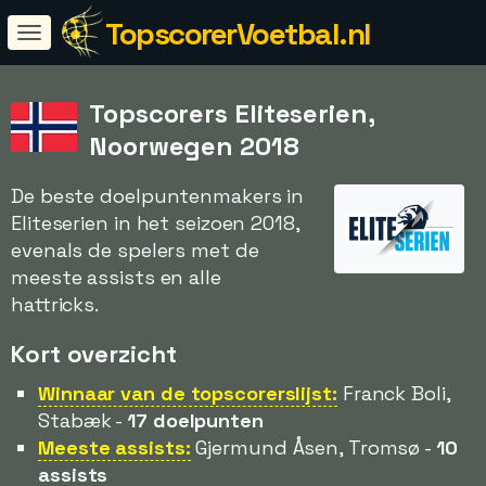
TopscorerVoetbal.nl
Topscorers Eliteserien,
Noorwegen 2018
De beste doelpuntenmakers in
Eliteserien in het seizoen 2018,
evenals de spelers met de
meeste assists en alle
hattricks.
Kort overzicht
Winnaar van de topscorerslijst:
Franck Boli,
Stabæk -
17 doelpunten
Meeste assists:
Gjermund Åsen, Tromsø -
10
assists