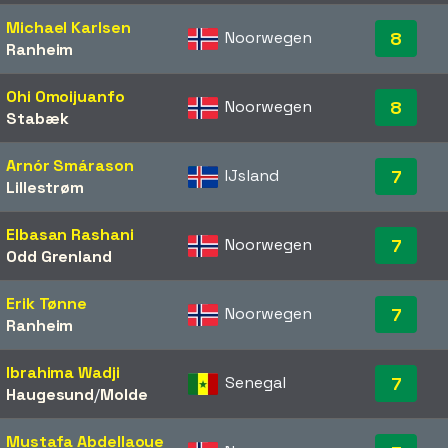
Michael Karlsen
Noorwegen
8
Ranheim
Ohi Omoijuanfo
Noorwegen
8
Stabæk
Arnór Smárason
IJsland
7
Lillestrøm
Elbasan Rashani
Noorwegen
7
Odd Grenland
Erik Tønne
Noorwegen
7
Ranheim
Ibrahima Wadji
Senegal
7
Haugesund
/​
Molde
Mustafa Abdellaoue