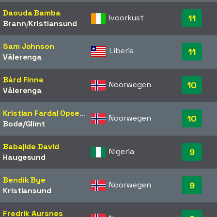
Daouda Bamba
Ivoorkust
11
Brann
/​
Kristiansund
Sam Johnson
Liberia
11
Vålerenga
Bård Finne
Noorwegen
10
Vålerenga
Kristian Fardal Opseth
Noorwegen
10
Bodø/Glimt
Babajide David
Nigeria
9
Haugesund
Bendik Bye
Noorwegen
9
Kristiansund
Fredrik Aursnes