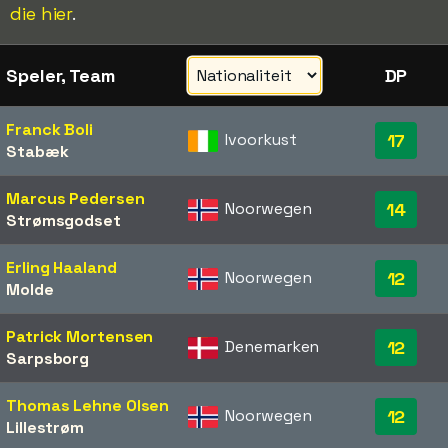
die hier
.
Speler, Team
DP
Franck Boli
Ivoorkust
17
Stabæk
Marcus Pedersen
Noorwegen
14
Strømsgodset
Erling Haaland
Noorwegen
12
Molde
Patrick Mortensen
Denemarken
12
Sarpsborg
Thomas Lehne Olsen
Noorwegen
12
Lillestrøm