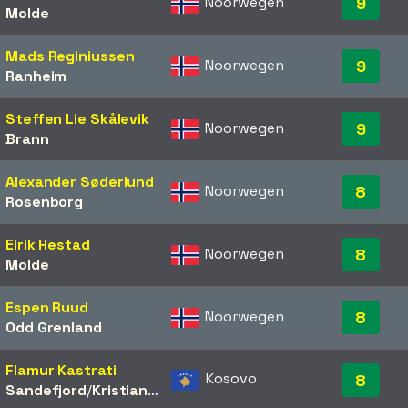
Noorwegen
9
Molde
Mads Reginiussen
Noorwegen
9
Ranheim
Steffen Lie Skålevik
Noorwegen
9
Brann
Alexander Søderlund
Noorwegen
8
Rosenborg
Eirik Hestad
Noorwegen
8
Molde
Espen Ruud
Noorwegen
8
Odd Grenland
Flamur Kastrati
Kosovo
8
Sandefjord
/​
Kristiansund