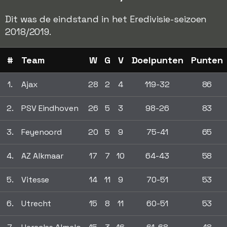
Dit was de eindstand in het Eredivisie-seizoen
2018/2019.
#
Team
W
G
V
Doelpunten
Punten
1.
Ajax
28
2
4
119-32
86
2.
PSV Eindhoven
26
5
3
98-26
83
3.
Feyenoord
20
5
9
75-41
65
4.
AZ Alkmaar
17
7
10
64-43
58
5.
Vitesse
14
11
9
70-51
53
6.
Utrecht
15
8
11
60-51
53