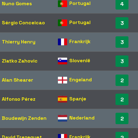
Portugal
Nuno Gomes
4
Portugal
Sérgio Conceicao
3
Frankrijk
Thierry Henry
3
Slovenië
Zlatko Zahovic
3
Engeland
Alan Shearer
2
Spanje
Alfonso Pérez
2
Nederland
Boudewijn Zenden
2
Frankrijk
David Trezeguet
2