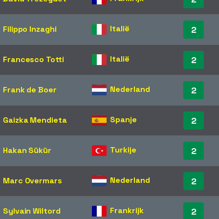
Italië
Filippo Inzaghi
2
Italië
Francesco Totti
2
Nederland
Frank de Boer
2
Spanje
Gaizka Mendieta
2
Turkije
Hakan Sükür
2
Nederland
Marc Overmars
2
Frankrijk
Sylvain Wiltord
2