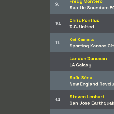
Fredy Montero
9.
Seattle Sounders F
Chris Pontius
10.
D.C. United
Kei Kamara
11.
Sporting Kansas Ci
Landon Donovan
LA Galaxy
Saër Sène
New England Revolu
Steven Lenhart
14.
San Jose Earthqua