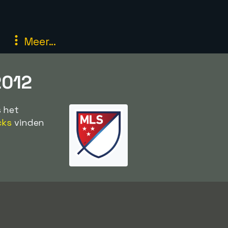
Meer...
2012
s het
cks
vinden