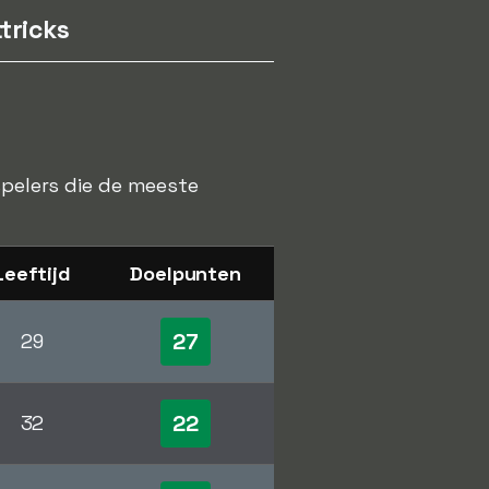
tricks
spelers die de meeste
Leeftijd
Doelpunten
27
29
22
32