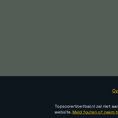
Ov
TopscorerVoetbal.nl zal niet aa
website.
Meld fouten of neem h