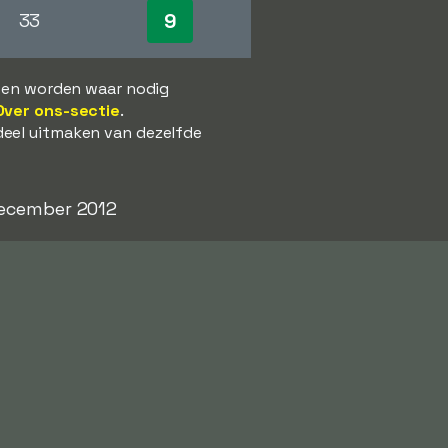
9
33
s en worden waar nodig
Over ons-sectie
.
deel uitmaken van dezelfde
 december 2012