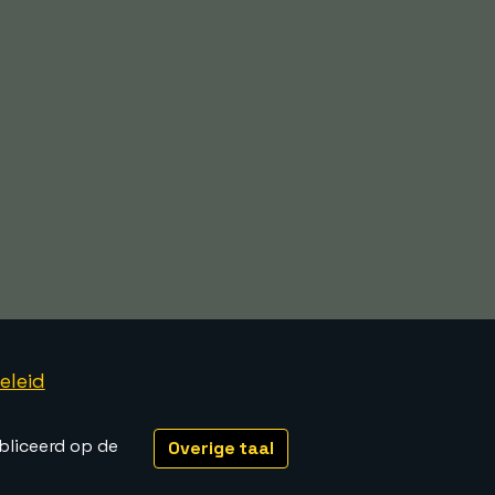
eleid
bliceerd op de
Overige taal