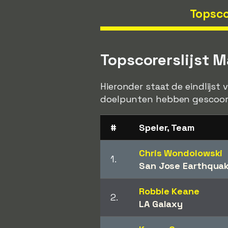
Topsco
Topscorerslijst 
Hieronder staat de eindlijst
doelpunten hebben gescoord
#
Speler, Team
Chris Wondolowski
1.
San Jose Earthqua
Robbie Keane
2.
LA Galaxy