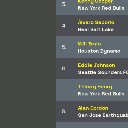
Kenny Cooper
3.
New York Red Bulls
Álvaro Saborío
4.
Real Salt Lake
Will Bruin
5.
Houston Dynamo
Eddie Johnson
6.
Seattle Sounders F
Thierry Henry
New York Red Bulls
Alan Gordon
8.
San Jose Earthqua