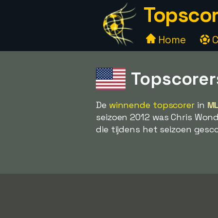
Topscor
Home
C
Topscorer
De
winnende topscorer
in
ML
seizoen 2012 was Chris Won
die tijdens het seizoen gesco