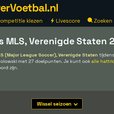
erVoetbal.nl
ompetitie kiezen
Livescore
Zoeken
s MLS, Verenigde Staten 
S (Major League Soccer)
,
Verenigde Staten
tijden
dolowski met 27 doelpunten. Je kunt ook
alle hattri
ord zijn.
Wissel seizoen