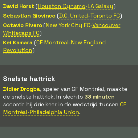
David Horst
(
Houston Dynamo
-LA Galaxy
)
Sebastian Giovinco
(
D.C. United-
Toronto FC
)
Octavio Rivero
(
New York City FC-
Vancouver
Whitecaps FC
)
Kei Kamara
(
CF Montréal-
New England
Revolution
)
Snelste hattrick
Didier Drogba
, speler van CF Montréal, maakte
de snelste hattrick. In slechts
33 minuten
scoorde hij drie keer in de wedstrijd tussen
CF
Montréal-Philadelphia Union
.