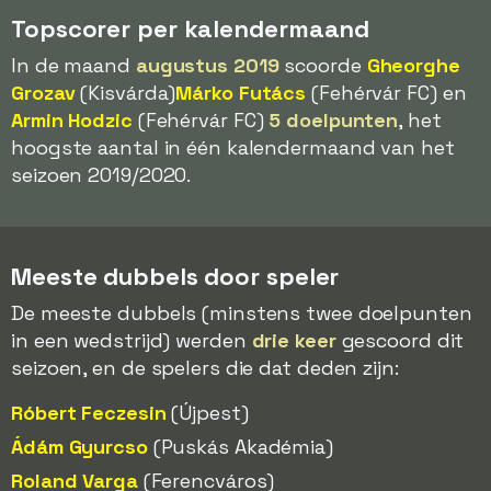
Topscorer per kalendermaand
In de maand
augustus 2019
scoorde
Gheorghe
Grozav
(Kisvárda)
Márko Futács
(Fehérvár FC) en
Armin Hodzic
(Fehérvár FC)
5 doelpunten
, het
hoogste aantal in één kalendermaand van het
seizoen 2019/2020.
Meeste dubbels door speler
De meeste dubbels (minstens twee doelpunten
in een wedstrijd) werden
drie keer
gescoord dit
seizoen, en de spelers die dat deden zijn:
Róbert Feczesin
(Újpest)
Ádám Gyurcso
(Puskás Akadémia)
Roland Varga
(Ferencváros)