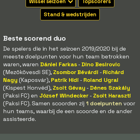
Wissel seizoen
Topscorers
Stand & wedstrijden
Beste scorend duo
De spelers die in het seizoen 2019/2020 bij de
meeste doelpunten voor hun team betrokken
waren, waren
Dániel Farkas
-
Dino Besirovic
(Mezökövesdi SE),
Zsombor Bévárdi
-
Richárd
Nagy
(Kaposvár),
Patrik Hidi
-
Roland Ugrai
(Kispest Honvéd),
Zsolt Gévay
-
Dénes Szakály
(Paksi FC) en
József Windecker
-
Zsolt Haraszti
(Paksi FC). Samen scoorden zij
1 doelpunten
voor
hun teams, waarbij de een scoorde en de ander
assisteerde.