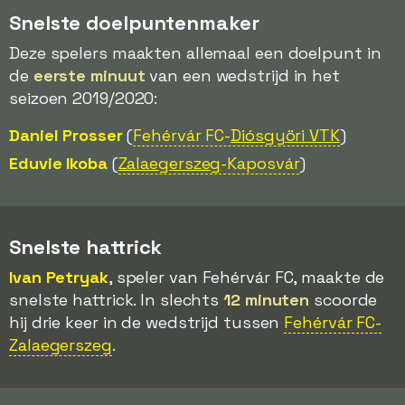
Snelste doelpuntenmaker
Deze spelers maakten allemaal een doelpunt in
de
eerste minuut
van een wedstrijd in het
seizoen 2019/2020:
Daniel Prosser
(
Fehérvár FC-
Diósgyöri VTK
)
Eduvie Ikoba
(
Zalaegerszeg
-Kaposvár
)
Snelste hattrick
Ivan Petryak
, speler van Fehérvár FC, maakte de
snelste hattrick. In slechts
12 minuten
scoorde
hij drie keer in de wedstrijd tussen
Fehérvár FC-
Zalaegerszeg
.