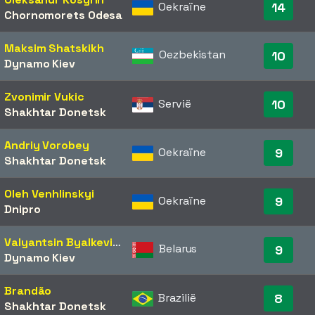
Oekraïne
14
Chornomorets Odesa
Maksim Shatskikh
Oezbekistan
10
Dynamo Kiev
Zvonimir Vukic
Servië
10
Shakhtar Donetsk
Andriy Vorobey
Oekraïne
9
Shakhtar Donetsk
Oleh Venhlinskyi
Oekraïne
9
Dnipro
Valyantsin Byalkevich
Belarus
9
Dynamo Kiev
Brandão
Brazilië
8
Shakhtar Donetsk