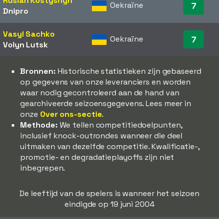
Ruslan Kostyshyn
Oekraïne
7
Dnipro
Vasyl Sachko
Oekraïne
7
Volyn Lutsk
Bronnen:
Historische statistieken zijn gebaseerd
op gegevens van onze leveranciers en worden
waar nodig gecontroleerd aan de hand van
gearchiveerde seizoensgegevens. Lees meer in
onze
Over ons-sectie
.
Methode:
We tellen competitiedoelpunten,
inclusief knock-outrondes wanneer die deel
uitmaken van dezelfde competitie. Kwalificatie-,
promotie- en degradatieplayoffs zijn niet
inbegrepen.
De leeftijd van de spelers is wanneer het seizoen
eindigde op 19 juni 2004