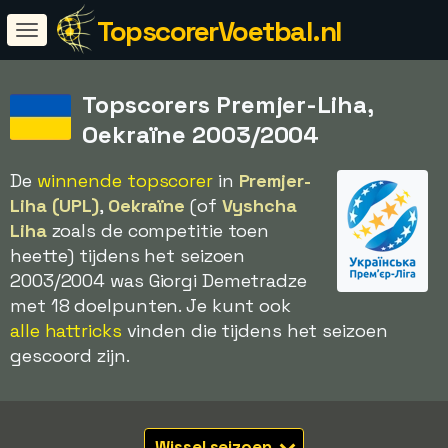
TopscorerVoetbal.nl
Topscorers Premjer-Liha,
Oekraïne 2003/2004
De
winnende topscorer
in
Premjer-
Liha (UPL)
,
Oekraïne
(of
Vyshcha
Liha
zoals de competitie toen
heette) tijdens het seizoen
2003/2004 was Giorgi Demetradze
met 18 doelpunten. Je kunt ook
alle hattricks
vinden die tijdens het seizoen
gescoord zijn.
Wissel seizoen