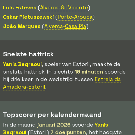
Luis Esteves
(
Alverca-
Gil Vicente
)
Oskar Pietuszewski
(
Porto
-Arouca
)
João Marques
(
Alverca-
Casa Pia
)
Snelste hattrick
Yanis Begraoui
, speler van Estoril, maakte de
snelste hattrick. In slechts
19 minuten
scoorde
hij drie keer in de wedstrijd tussen
Estrela da
Amadora-Estoril
.
Topscorer per kalendermaand
In de maand
januari 2026
scoorde
Yanis
Begraoui
(Estoril)
7 doelpunten
, het hoogste