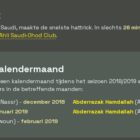
k
i Saudi, maakte de snelste hattrick. In slechts
26 mi
-Ahli Saudi-Ohod Club
.
kalendermaand
een kalendermaand tijdens het seizoen 2018/2019
rs in de betreffende maanden:
 Nassr) -
december 2018
Abderrazak Hamdallah
(A
anuari 2019
Abderrazak Hamdallah
(A
woun) -
februari 2019