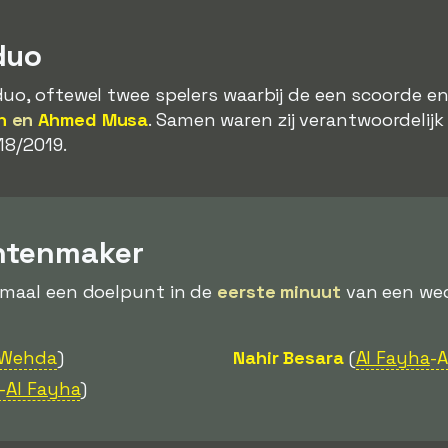
duo
uo, oftewel twee spelers waarbij de een scoorde en
h
en
Ahmed Musa
. Samen waren zij verantwoordelij
18/2019.
ntenmaker
emaal een doelpunt in de
eerste minuut
van een weds
-Wehda
)
Nahir Besara
(
Al Fayha
-
-
Al Fayha
)