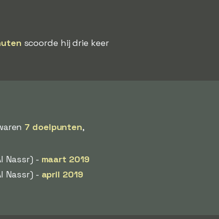
nuten
scoorde hij drie keer
 waren
7 doelpunten
,
l Nassr) -
maart 2019
l Nassr) -
april 2019