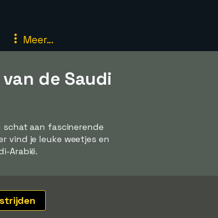
Meer...
 van de Saudi
en schat aan fascinerende
r vind je leuke weetjes en
i-Arabië.
strijden