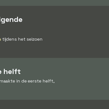
lgende
n
tijdens het seizoen
 helft
aakte in de eerste helft,