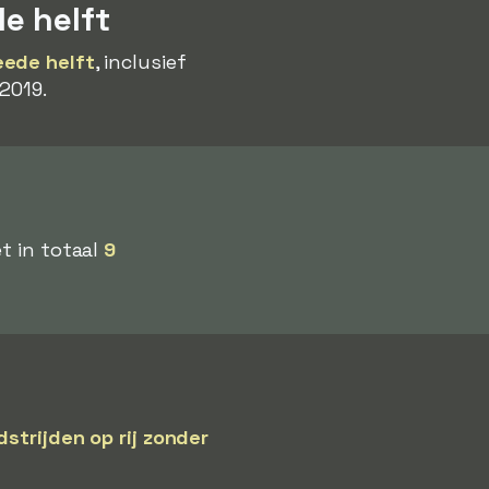
e helft
eede helft
, inclusief
2019.
t in totaal
9
dstrijden op rij zonder