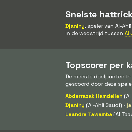
Snelste hattric
Djaniny
, speler van Al-Ahl
in de wedstrijd tussen
Al
Topscorer per 
De meeste doelpunten in 
gescoord door deze spele
Abderrazak Hamdallah
(Al
Djaniny
(Al-Ahli Saudi) -
j
Leandre Tawamba
(Al Taa