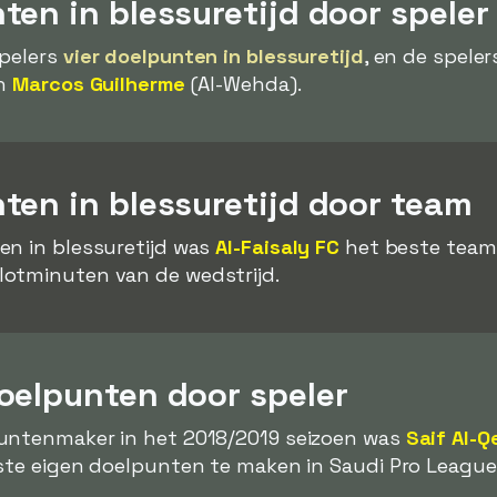
en in blessuretijd door speler
spelers
vier doelpunten in blessuretijd
, en de speler
en
Marcos Guilherme
(Al-Wehda).
ten in blessuretijd door team
en in blessuretijd was
Al-Faisaly FC
het beste team, 
lotminuten van de wedstrijd.
oelpunten door speler
untenmaker in het 2018/2019 seizoen was
Saif Al-
ste eigen doelpunten te maken in Saudi Pro League