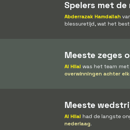
Spelers met de
Abderrazak Hamdallah
van
blessuretijd, wat het bes
Meeste zeges op
Al Hilal
was het team met d
overwinningen achter elk
Meeste wedstri
Al Hilal
had de langste ong
nederlaag
.