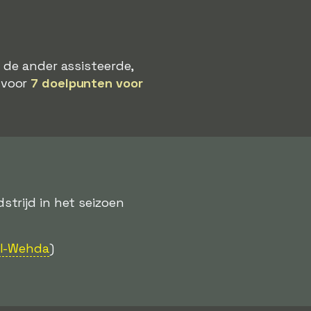
 de ander assisteerde,
k voor
7 doelpunten voor
trijd in het seizoen
Al-Wehda
)