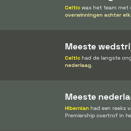
Celtic
was het team met de
overwinningen achter elk
Meeste wedstri
Celtic
had de langste ong
nederlaag
.
Meeste nederlag
Hibernian
had een reeks 
Premiership overtrof in h