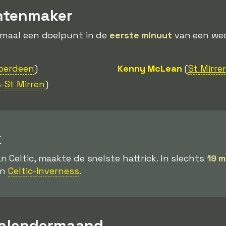
ntenmaker
emaal een doelpunt in de
eerste minuut
van een weds
berdeen
)
Kenny McLean
(
St Mirre
-
St Mirren
)
k
an Celtic, maakte de snelste hattrick. In slechts
19 m
en
Celtic-Inverness
.
kalendermaand