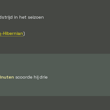
trijd in het seizoen
n
-Hibernian
)
inuten
scoorde hij drie