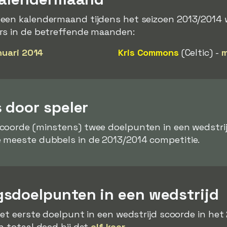
 een kalendermaand tijdens het seizoen 2013/2014
rs in de betreffende maanden:
nuari 2014
Kris Commons
(Celtic) -
m
 door speler
scoorde (minstens) twee doelpunten in een wedstri
 meeste dubbels in de 2013/2014 competitie.
sdoelpunten in een wedstrijd
het eerste doelpunt in een wedstrijd scoorde in he
in totaal deed hij dat
elf keer
.