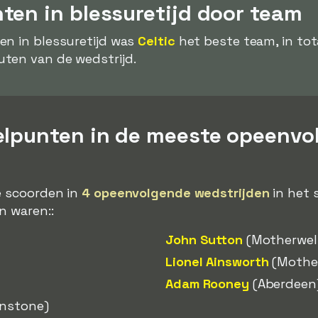
ten in blessuretijd door team
en in blessuretijd was
Celtic
het beste team, in tot
uten van de wedstrijd.
elpunten in de meeste opeenvo
e scoorden in
4 opeenvolgende wedstrijden
in het 
n waren::
John Sutton
(Motherwel
Lionel Ainsworth
(Mother
Adam Rooney
(Aberdeen
nstone)