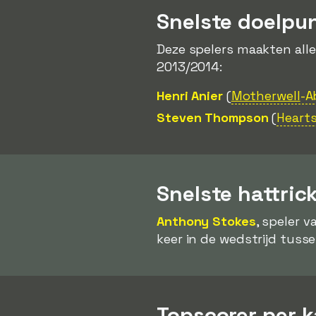
Snelste doelpu
Deze spelers maakten all
2013/2014:
Henri Anier
(
Motherwell
-A
Steven Thompson
(
Hearts
Snelste hattric
Anthony Stokes
, speler v
keer in de wedstrijd tuss
Topscorer per 