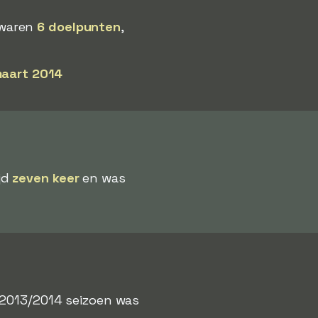
 waren
6 doelpunten
,
aart 2014
jd
zeven keer
en was
t 2013/2014 seizoen was