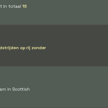
t in totaal
15
strijden op rij zonder
eam in Scottish