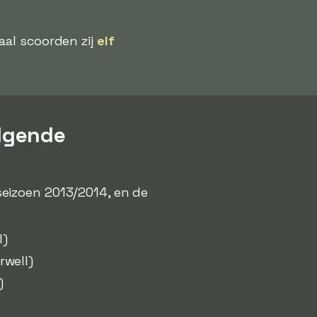
aal scoorden zij
elf
lgende
seizoen 2013/2014, en de
l)
well)
)