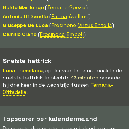
Guido Marilungo
(
Ternana-
Spezia
)
Antonio Di Gaudio
(
Parma
-Avellino
)
Giuseppe De Luca
(
Frosinone-
Virtus Entella
)
Camillo Ciano
(
Frosinone
-Empoli
)
Snelste hattrick
Luca Tremolada
, speler van Ternana, maakte de
snelste hattrick. In slechts
13 minuten
scoorde
hij drie keer in de wedstrijd tussen
Ternana-
Cittadella
.
Topscorer per kalendermaand
De meeste doelpunten in een kalendermaand