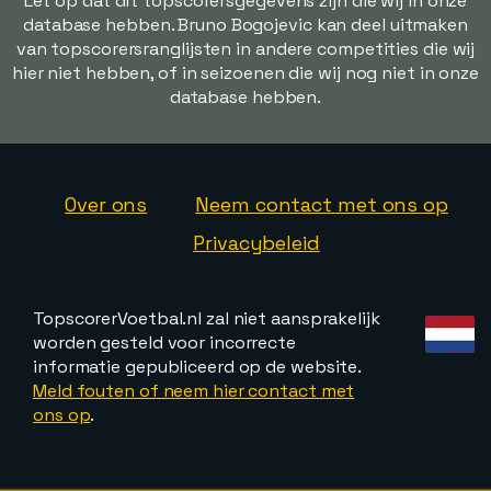
Let op dat dit topscorersgegevens zijn die wij in onze
database hebben. Bruno Bogojevic kan deel uitmaken
van topscorersranglijsten in andere competities die wij
hier niet hebben, of in seizoenen die wij nog niet in onze
database hebben.
Over ons
Neem contact met ons op
Privacybeleid
TopscorerVoetbal.nl zal niet aansprakelijk
worden gesteld voor incorrecte
informatie gepubliceerd op de website.
Meld fouten of neem hier contact met
ons op
.