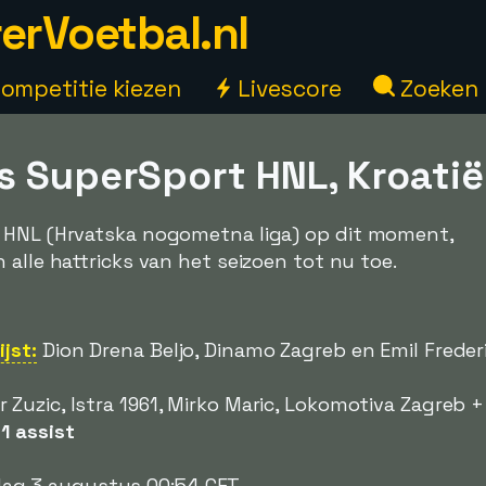
erVoetbal.nl
ompetitie kiezen
Livescore
Zoeken
s SuperSport HNL, Kroati
 HNL (Hrvatska nogometna liga) op dit moment,
 alle hattricks van het seizoen tot nu toe.
jst:
Dion Drena Beljo, Dinamo Zagreb en Emil Frederi
r Zuzic, Istra 1961, Mirko Maric, Lokomotiva Zagreb 
-
1 assist
g 3 augustus 00:54 CET