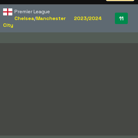
Premier League
11
Chelsea
/​
Manchester
2023/2024
City