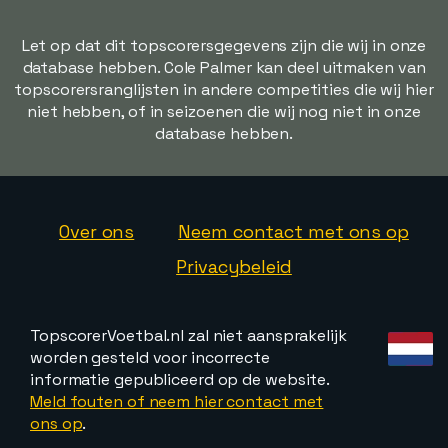
Let op dat dit topscorersgegevens zijn die wij in onze
database hebben. Cole Palmer kan deel uitmaken van
topscorersranglijsten in andere competities die wij hier
niet hebben, of in seizoenen die wij nog niet in onze
database hebben.
Over ons
Neem contact met ons op
Privacybeleid
TopscorerVoetbal.nl zal niet aansprakelijk
worden gesteld voor incorrecte
informatie gepubliceerd op de website.
Meld fouten of neem hier contact met
ons op
.