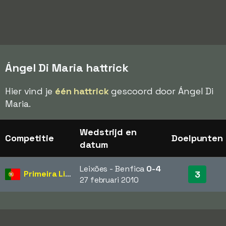
Ángel Di Maria hattrick
Hier vind je
één hattrick
gescoord door Ángel Di
Maria.
Wedstrijd en
Competitie
Doelpunten
datum
Leixões - Benfica
0-4
Primeira Liga
3
27 februari 2010