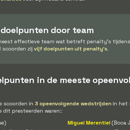
ydoelpunten door team
eest effectieve team wat betreft penalty's tijden
l scoorden zij
vijf doelpunten uit penalty's
.
elpunten in de meeste opeenvo
ie scoorden in
3 opeenvolgende wedstrijden
in het
e dit presteerden waren::
se)
Miguel Merentiel
(Boca J