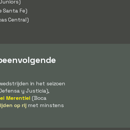
Juniors)
e Santa Fe)
as Central)
opeenvolgende
edstrijden in het seizoen
Defensa y Justicia),
el Merentiel
(Boca
jden op rij
met minstens