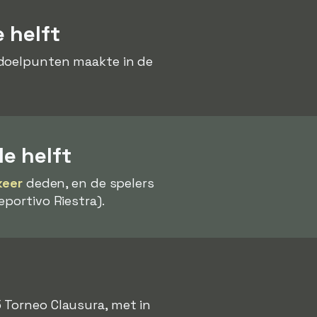
 helft
 doelpunten maakte in de
e helft
keer
deden, en de spelers
portivo Riestra).
 Torneo Clausura, met in