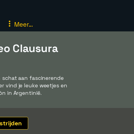
Meer...
eo Clausura
en schat aan fascinerende
r vind je leuke weetjes en
n in Argentinië.
strijden