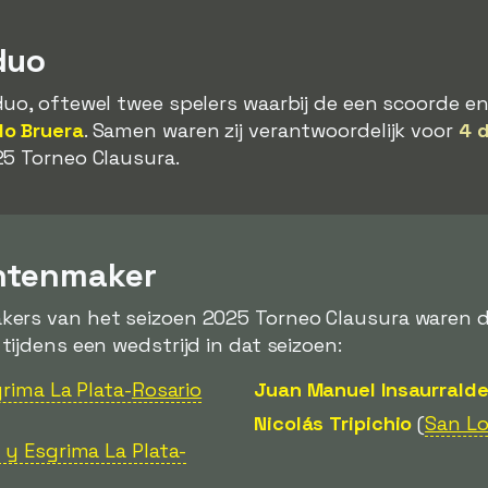
duo
uo, oftewel twee spelers waarbij de een scoorde en
o Bruera
. Samen waren zij verantwoordelijk voor
4 
25 Torneo Clausura.
ntenmaker
ers van het seizoen 2025 Torneo Clausura waren dez
ijdens een wedstrijd in dat seizoen:
rima La Plata-
Rosario
Juan Manuel Insaurrald
Nicolás Tripichio
(
San L
 y Esgrima La Plata-