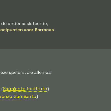
 de ander assisteerde,
doelpunten voor Barracas
e spelers, die allemaal
e
(
Sarmiento
-Instituto
)
orenzo
-Sarmiento
)