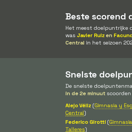
Beste scorend 
Het meest doelpuntrijke d
was
Javier Ruiz
en
Facund
Central
in het seizoen 20
Snelste doelpu
De snelste doelpuntenmak
in de 2e minuut
scoorden t
Alejo Véliz
(
Gimnasia y Esg
Central
)
Federico Girotti
(
Gimnasia
Talleres
)