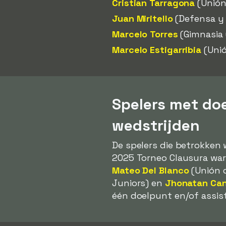
Cristian Tarragona
(Unión
Juan Miritello
(Defensa y 
Marcelo Torres
(Gimnasia 
Marcelo Estigarribia
(Unió
Spelers met do
wedstrijden
De spelers die betrokken
2025 Torneo Clausura wa
Mateo Del Blanco
(Unión 
Juniors) en
Jhonatan Ca
één doelpunt en/of assist