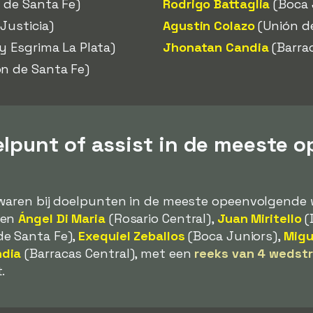
 de Santa Fe)
Rodrigo Battaglia
(Boca 
Justicia)
Agustin Colazo
(Unión d
y Esgrima La Plata)
Jhonatan Candia
(Barrac
n de Santa Fe)
elpunt of assist in de meeste 
 waren bij doelpunten in de meeste opeenvolgende w
ren
Ángel Di Maria
(Rosario Central),
Juan Miritello
(
de Santa Fe),
Exequiel Zeballos
(Boca Juniors),
Migu
ndia
(Barracas Central), met een
reeks van 4 wedstri
.