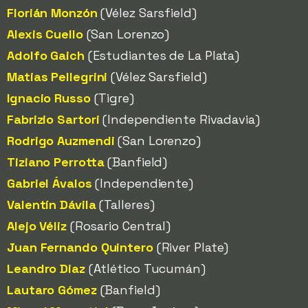
Florián Monzón
(Vélez Sarsfield)
Alexis Cuello
(San Lorenzo)
Adolfo Gaich
(Estudiantes de La Plata)
Matias Pellegrini
(Vélez Sarsfield)
Ignacio Russo
(Tigre)
Fabrizio Sartori
(Independiente Rivadavia)
Rodrigo Auzmendi
(San Lorenzo)
Tiziano Perrotta
(Banfield)
Gabriel Ávalos
(Independiente)
Valentín Dávila
(Talleres)
Alejo Véliz
(Rosario Central)
Juan Fernando Quintero
(River Plate)
Leandro Diaz
(Atlético Tucumán)
Lautaro Gómez
(Banfield)