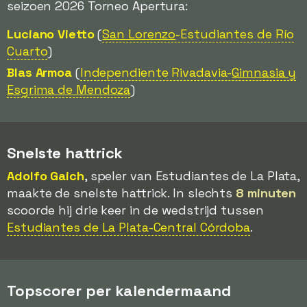
seizoen 2026 Torneo Apertura:
Luciano Vietto
(
San Lorenzo
-Estudiantes de Río
Cuarto
)
Blas Armoa
(
Independiente Rivadavia-
Gimnasia y
Esgrima de Mendoza
)
Snelste hattrick
Adolfo Gaich
, speler van Estudiantes de La Plata,
maakte de snelste hattrick. In slechts
8 minuten
scoorde hij drie keer in de wedstrijd tussen
Estudiantes de La Plata-Central Córdoba
.
Topscorer per kalendermaand