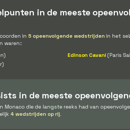
elpunten in de meeste opeenvo
 scoorden in
5 opeenvolgende wedstrijden
in het se
n waren::
n)
Edinson Cavani
(Paris Sa
r)
sists in de meeste opeenvolgen
n Monaco die de langste reeks had van opeenvolg
lijk
4 wedstrijden op rij
.