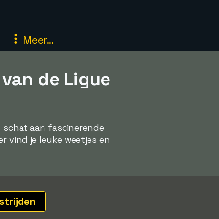
Meer...
 van de Ligue
en schat aan fascinerende
r vind je leuke weetjes en
strijden