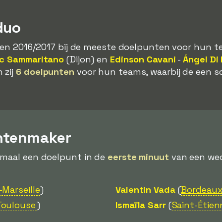
duo
izoen 2016/2017 bij de meeste doelpunten voor hun 
ic Sammaritano
(Dijon) en
Edinson Cavani
-
Ángel Di
 zij
6 doelpunten
voor hun teams, waarbij de een s
ntenmaker
emaal een doelpunt in de
eerste minuut
van een weds
-Marseille
)
Valentin Vada
(
Bordeau
Toulouse
)
Ismaïla Sarr
(
Saint-Étien