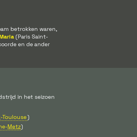
team betrokken waren,
 Maria
(Paris Saint-
coorde en de ander
trijd in het seizoen
x
-Toulouse
)
ne-
Metz
)