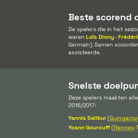
Beste scorend 
De spelers die in het se
waren
Loïs Diony
-
Frédér
Germain). Samen scoorden
assisteerde.
Snelste doelpu
Deze spelers maakten all
2016/2017:
Yannis Salibur
(
Guingamp
Yoann Gourcuff
(
Rennes
-