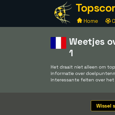
Topscor
Home
C
Weetjes o
1
Het draait niet alleen om to
informatie over doelpuntenma
interessante feiten over het 
Wissel 