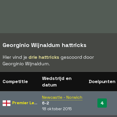
Georginio Wijnaldum hattricks
Hier vind je
drie hattricks
gescoord door
Georginio Wijnaldum.
Wedstrijd en
Competitie
Doelpunten
datum
Newcastle - Norwich
Premier League
4
6-2
18 oktober 2015