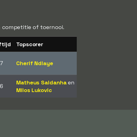
n competitie of toernooi.
tijd
Topscorer
7
Cherif Ndiaye
Matheus Saldanha
en
6
Milos Lukovic