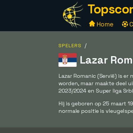
Topscor
Home
C
/
SPELERS
Lazar Roma
Lazar Romanic (Servië) is er
worden, maar maakte deel uit 
2023/2024 en Super liga Srb
Hij is geboren op 25 maart 1
normale positie is vleugelspe