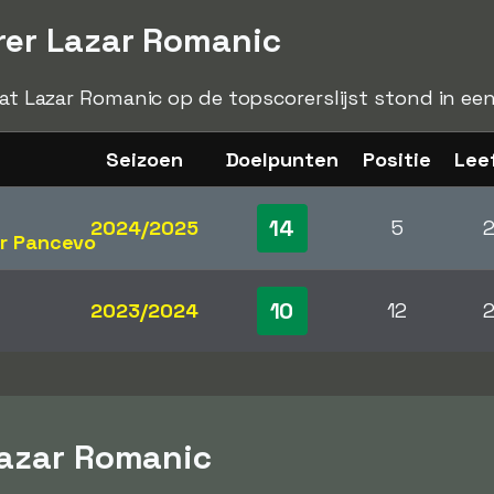
rer Lazar Romanic
dat Lazar Romanic op de topscorerslijst stond in ee
Seizoen
Doelpunten
Positie
Leef
14
2024/2025
5
2
ar Pancevo
10
2023/2024
12
2
Lazar Romanic