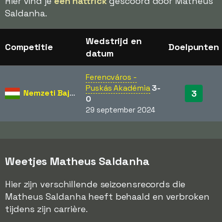
Hier vind je
één hattrick
gescoord door Matheus
Saldanha.
Wedstrijd en
Competitie
Doelpunten
datum
Ferencváros -
Puskás Akadémia
3-
Nemzeti Bajnokság
3
0
29 september 2024
Weetjes Matheus Saldanha
Hier zijn verschillende seizoensrecords die
Matheus Saldanha heeft behaald en verbroken
tijdens zijn carrière.