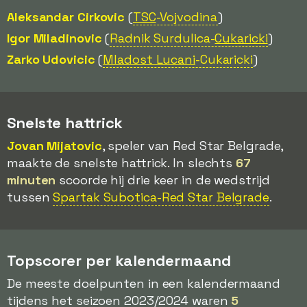
Aleksandar Cirkovic
(
TSC
-Vojvodina
)
Igor Miladinovic
(
Radnik Surdulica-
Cukaricki
)
Zarko Udovicic
(
Mladost Lucani
-Cukaricki
)
Snelste hattrick
Jovan Mijatovic
, speler van Red Star Belgrade,
maakte de snelste hattrick. In slechts
67
minuten
scoorde hij drie keer in de wedstrijd
tussen
Spartak Subotica-Red Star Belgrade
.
Topscorer per kalendermaand
De meeste doelpunten in een kalendermaand
tijdens het seizoen 2023/2024 waren
5