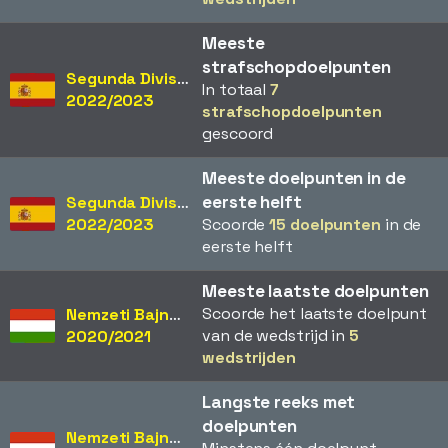
Meeste
strafschopdoelpunten
Segunda División
In totaal
7
2022/2023
strafschopdoelpunten
gescoord
Meeste doelpunten in de
eerste helft
Segunda División
2022/2023
Scoorde
15 doelpunten
in de
eerste helft
Meeste laatste doelpunten
Scoorde het laatste doelpunt
Nemzeti Bajnokság
van de wedstrijd in
5
2020/2021
wedstrijden
Langste reeks met
doelpunten
Nemzeti Bajnokság