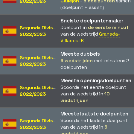
Callejon
-
6 doelpunten
samen
2022/2023
(doelpunt + assist)
Snelste doelpuntenmaker
Doelpunt in
de eerste minuut
Segunda División
van de wedstrijd
Granada-
2022/2023
Villarreal B
Meeste dubbels
Segunda División
6 wedstrijden
met minstens 2
2022/2023
doelpunten
Meeste openingsdoelpunten
Scoorde het eerste doelpunt
Segunda División
van de wedstrijd in
10
2022/2023
wedstrijden
Meeste laatste doelpunten
Scoorde het laatste doelpunt
Segunda División
van de wedstrijd in
6
2022/2023
wedstrijden