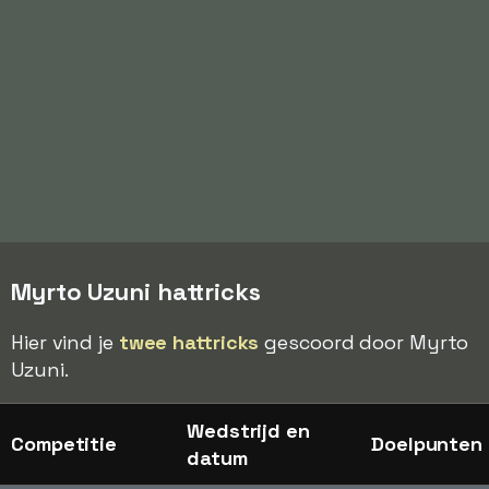
Myrto Uzuni hattricks
Hier vind je
twee hattricks
gescoord door Myrto
Uzuni.
Wedstrijd en
Competitie
Doelpunten
datum