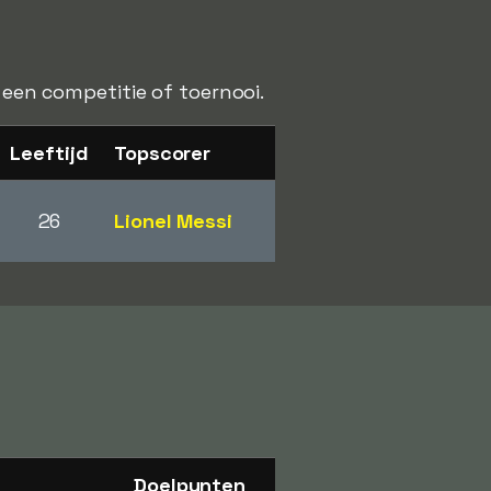
 een competitie of toernooi.
Leeftijd
Topscorer
26
Lionel Messi
Doelpunten