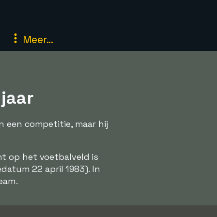
Meer...
 jaar
 een competitie, maar hij
 op het voetbalveld is
atum 22 april 1983). In
team.