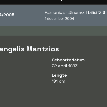
Panionios - Dinamo Tbilisi
5-2
4/2005
1 december 2004
Vangelis Mantzios
Geboortedatum
22 april 1983
Lengte
191 cm