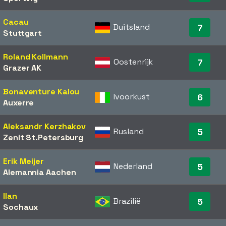
Cacau
Duitsland
7
Stuttgart
Roland Kollmann
Oostenrijk
7
Grazer AK
Bonaventure Kalou
Ivoorkust
6
Auxerre
Aleksandr Kerzhakov
Rusland
5
Zenit St.Petersburg
Erik Meijer
Nederland
5
Alemannia Aachen
Ilan
Brazilië
5
Sochaux