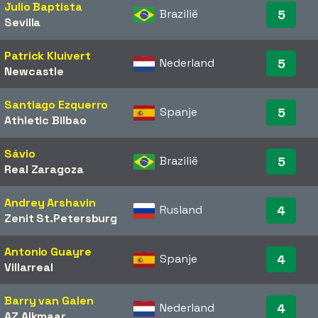
Julio Baptista
Brazilië
5
Sevilla
Patrick Kluivert
Nederland
5
Newcastle
Santiago Ezquerro
Spanje
5
Athletic Bilbao
Sávio
Brazilië
5
Real Zaragoza
Andrey Arshavin
Rusland
4
Zenit St.Petersburg
Antonio Guayre
Spanje
4
Villarreal
Barry van Galen
Nederland
4
AZ Alkmaar