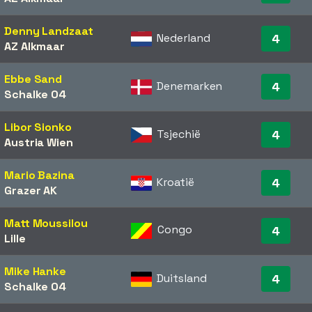
Denny Landzaat
Nederland
4
AZ Alkmaar
Ebbe Sand
Denemarken
4
Schalke 04
Libor Sionko
Tsjechië
4
Austria Wien
Mario Bazina
Kroatië
4
Grazer AK
Matt Moussilou
Congo
4
Lille
Mike Hanke
Duitsland
4
Schalke 04