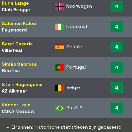
Rune Lange
Noorwegen
4
Club Brugge
Salomon Kalou
Ivoorkust
4
Feyenoord
Santi Cazorla
Spanje
4
Villarreal
Simão Sabrosa
Portugal
4
Benfica
Stein Huysegems
België
4
AZ Alkmaar
Vágner Love
Brazilië
4
CSKA Moscow
Bronnen:
Historische statistieken zijn gebaseerd