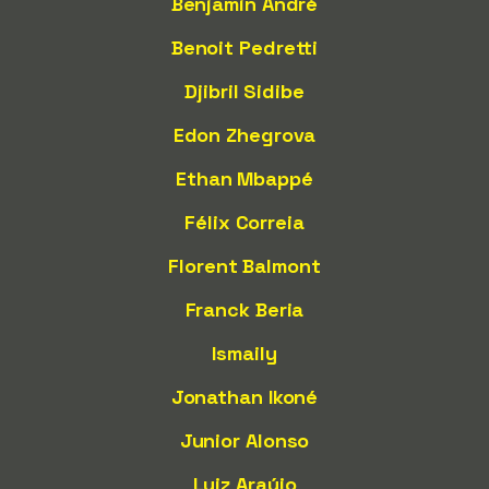
Benjamin André
Benoit Pedretti
Djibril Sidibe
Edon Zhegrova
Ethan Mbappé
Félix Correia
Florent Balmont
Franck Beria
Ismaily
Jonathan Ikoné
Junior Alonso
Luiz Araújo