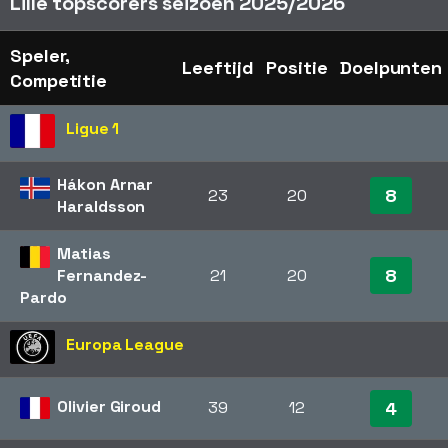
Lille topscorers seizoen 2025/2026
Speler,
Leeftijd
Positie
Doelpunten
Competitie
Ligue 1
Hákon Arnar
8
23
20
Haraldsson
Matias
8
Fernandez-
21
20
Pardo
Europa League
Olivier Giroud
39
12
4