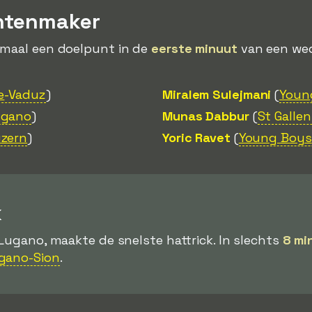
ntenmaker
emaal een doelpunt in de
eerste minuut
van een weds
e
-Vaduz
)
Miralem Sulejmani
(
Youn
ugano
)
Munas Dabbur
(
St Gallen
zern
)
Yoric Ravet
(
Young Boys
k
 Lugano, maakte de snelste hattrick. In slechts
8 mi
gano-Sion
.