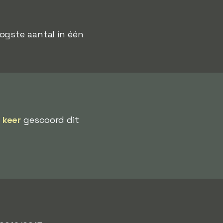
oogste aantal in één
f keer
gescoord dit