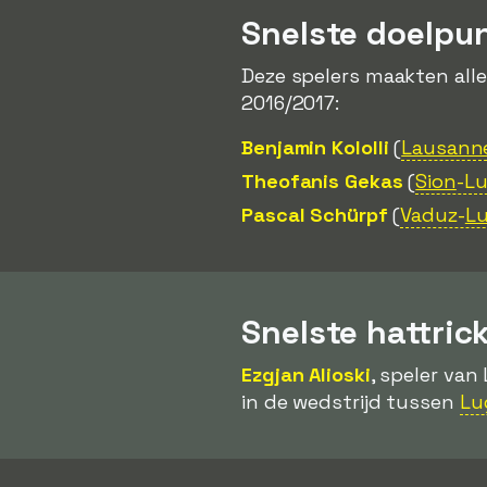
Snelste doelpu
Deze spelers maakten all
2016/2017:
Benjamin Kololli
(
Lausann
Theofanis Gekas
(
Sion
-L
Pascal Schürpf
(
Vaduz-
Lu
Snelste hattric
Ezgjan Alioski
, speler van
in de wedstrijd tussen
Lu