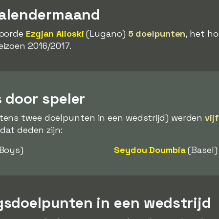
kalendermaand
oorde
Ezgjan Alioski
(Lugano)
5 doelpunten
, het h
izoen 2016/2017.
 door speler
tens twee doelpunten in een wedstrijd) werden
vij
 dat deden zijn:
Boys)
Seydou Doumbia
(Basel)
sdoelpunten in een wedstrijd