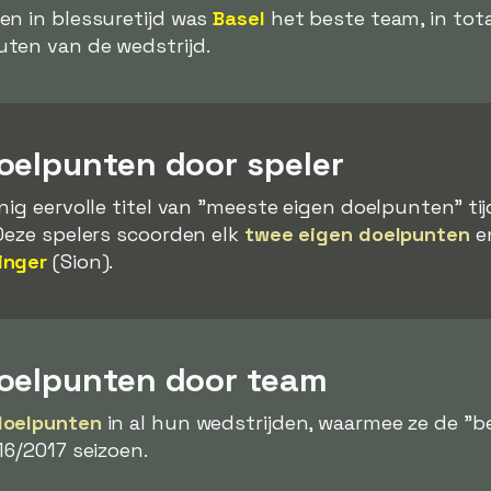
en in blessuretijd was
Basel
het beste team, in tota
uten van de wedstrijd.
oelpunten door speler
nig eervolle titel van "meeste eigen doelpunten" ti
Deze spelers scoorden elk
twee eigen doelpunten
en
inger
(Sion).
oelpunten door team
 doelpunten
in al hun wedstrijden, waarmee ze de "be
16/2017 seizoen.