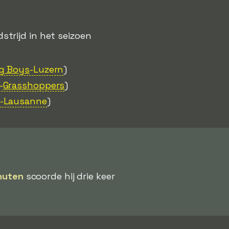
trijd in het seizoen
g Boys
-Luzern
)
-
Grasshoppers
)
-Lausanne
)
nuten
scoorde hij drie keer