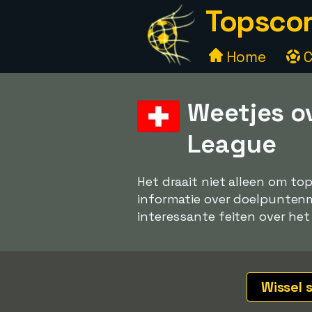
Topscor
Home
C
Weetjes o
League
Het draait niet alleen om to
informatie over doelpuntenma
interessante feiten over het
Wissel 