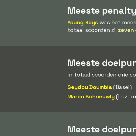
Meeste penalt
Young Boys
was het meest
totaal scoorden zij
zeven 
Meeste doelpunt
In totaal scoorden drie s
Seydou Doumbia
(Basel)
Marco Schneuwly
(Luzern
Meeste doelpun