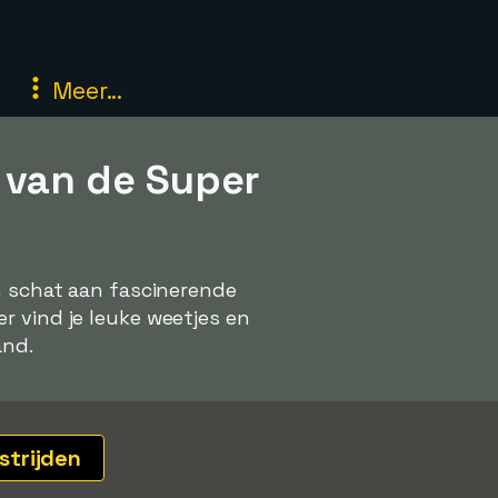
Meer...
 van de Super
en schat aan fascinerende
r vind je leuke weetjes en
and.
strijden