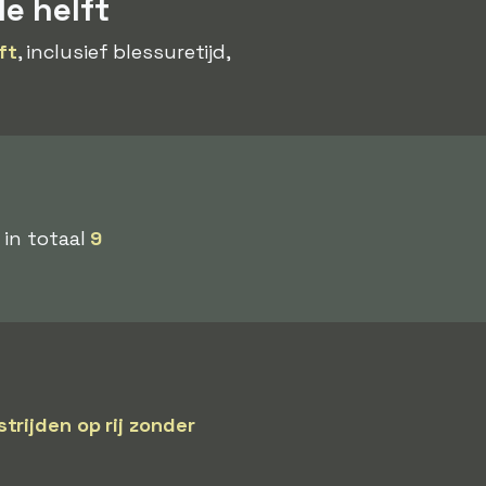
e helft
ft
, inclusief blessuretijd,
 in totaal
9
trijden op rij zonder