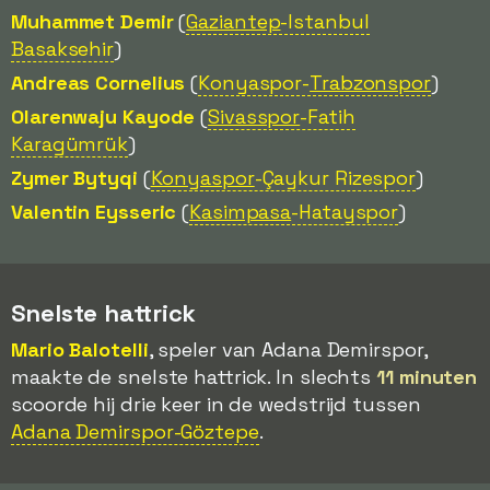
Muhammet Demir
(
Gaziantep
-Istanbul
Basaksehir
)
Andreas Cornelius
(
Konyaspor-
Trabzonspor
)
Olarenwaju Kayode
(
Sivasspor
-Fatih
Karagümrük
)
Zymer Bytyqi
(
Konyaspor
-Çaykur Rizespor
)
Valentin Eysseric
(
Kasimpasa
-Hatayspor
)
Snelste hattrick
Mario Balotelli
, speler van Adana Demirspor,
maakte de snelste hattrick. In slechts
11 minuten
scoorde hij drie keer in de wedstrijd tussen
Adana Demirspor-Göztepe
.