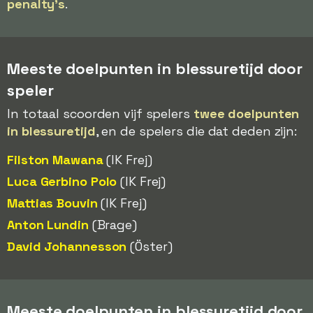
penalty's
.
Meeste doelpunten in blessuretijd door
speler
In totaal scoorden vijf spelers
twee doelpunten
in blessuretijd
, en de spelers die dat deden zijn:
Filston Mawana
(IK Frej)
Luca Gerbino Polo
(IK Frej)
Mattias Bouvin
(IK Frej)
Anton Lundin
(Brage)
David Johannesson
(Öster)
Meeste doelpunten in blessuretijd door