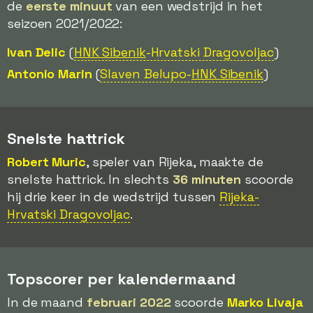
de
eerste minuut
van een wedstrijd in het
seizoen 2021/2022:
Ivan Delic
(
HNK Sibenik
-Hrvatski Dragovoljac
)
Antonio Marin
(
Slaven Belupo-
HNK Sibenik
)
Snelste hattrick
Robert Muric
, speler van Rijeka, maakte de
snelste hattrick. In slechts
36 minuten
scoorde
hij drie keer in de wedstrijd tussen
Rijeka-
Hrvatski Dragovoljac
.
Topscorer per kalendermaand
In de maand
februari 2022
scoorde
Marko Livaja