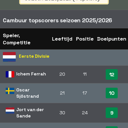
Cambuur topscorers seizoen 2025/2026
Speler,
Leeftijd
Positie
Doelpunten
Competitie
Eerste Divisie
Ichem Ferrah
20
11
12
Oscar
10
21
17
Sjöstrand
Jort van der
9
30
24
Sande