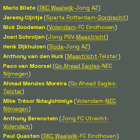
Mario Bilate
(
RKC Waalwijk
-Jong AZ
)
Jeremy Cijntje
(
Sparta Rotterdam-
Dordrecht
)
Nick Doodeman
(
Volendam
-FC Eindhoven
)
Joeri Schroijen
(
Jong PSV-
Maastricht
)
Henk Dijkhuizen
(
Roda
-Jong AZ
)
Anthony van den Hurk
(
Maastricht
-Telstar
)
Paco van Moorsel
(
Go Ahead Eagles
-NEC
Nijmegen
)
Ahmad Mendes Moreira
(
Go Ahead Eagles-
Telstar
)
Mike Trésor Ndayishimiye
(
Volendam-
NEC
Nijmegen
)
Anthony Berenstein
(
Jong FC Utrecht-
Volendam
)
Paul Quasten
(
RKC Waalwijk
-FC Eindhoven
)