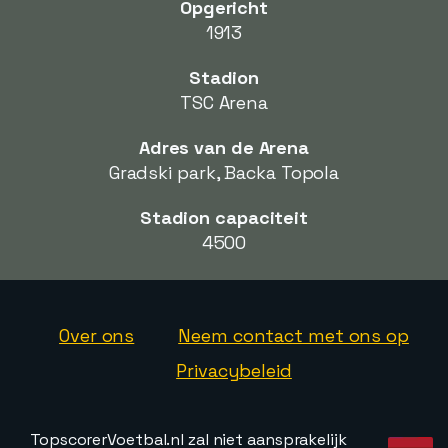
Opgericht
1913
Stadion
TSC Arena
Adres van de Arena
Gradski park, Backa Topola
Stadion capaciteit
4500
Over ons
Neem contact met ons op
Privacybeleid
TopscorerVoetbal.nl zal niet aansprakelijk