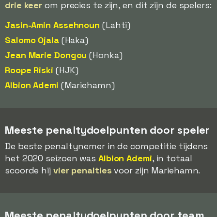
drie keer
om precies te zijn, en dit zijn de spelers:
Jasin-Amin Assehnoun
(Lahti)
Salomo Ojala
(Haka)
Jean Marie Dongou
(Honka)
Roope Riski
(HJK)
Albion Ademi
(Mariehamn)
Meeste penaltydoelpunten door speler
De beste penaltynemer in de competitie tijdens
het 2020 seizoen was
Albion Ademi
, in totaal
scoorde hij
vier penalties
voor zijn Mariehamn.
Meeste penaltydoelpunten door team