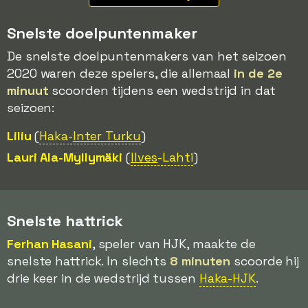
Snelste doelpuntenmaker
De snelste doelpuntenmakers van het seizoen
2020 waren deze spelers, die allemaal
in de 2e
minuut
scoorden tijdens een wedstrijd in dat
seizoen:
Liliu
(
Haka-
Inter Turku
)
Lauri Ala-Myllymäki
(
Ilves
-Lahti
)
Snelste hattrick
Ferhan Hasani
, speler van HJK, maakte de
snelste hattrick. In slechts
8 minuten
scoorde hij
drie keer in de wedstrijd tussen
Haka-HJK
.