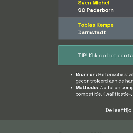
Sven Michel
SC Paderborn
Tobias Kempe
Darmstadt
TIP! Klik op het aant
Bronnen:
Historische sta
gecontroleerd aan de han
Methode:
We tellen comp
competitie. Kwalificatie-
De leeftij