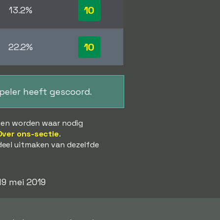
10
13.2%
10
22.2%
speler heeft gescoord.
s en worden waar nodig
Over ons-sectie
.
deel uitmaken van dezelfde
19 mei 2019