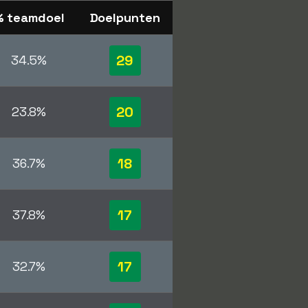
% teamdoel
Doelpunten
29
34.5%
20
23.8%
18
36.7%
17
37.8%
17
32.7%