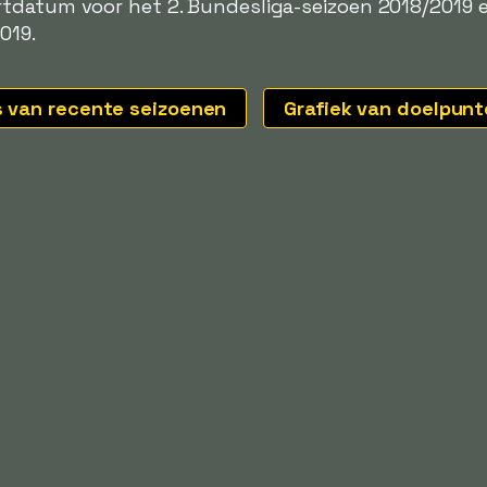
tdatum voor het 2. Bundesliga-seizoen 2018/2019 e
019.
s van recente seizoenen
Grafiek van doelpun