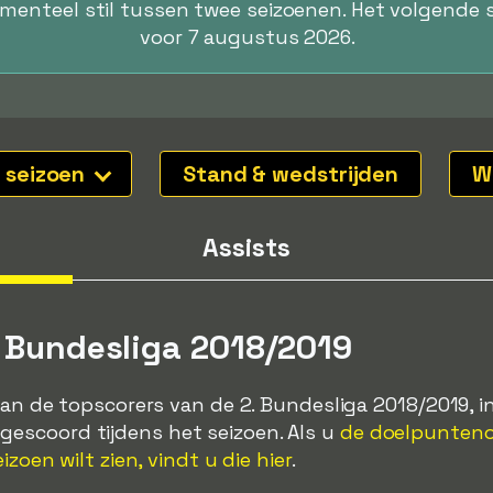
omenteel stil tussen twee seizoenen. Het volgende 
voor 7 augustus 2026.
l seizoen
Stand & wedstrijden
W
Assists
. Bundesliga 2018/2019
van de topscorers van de 2. Bundesliga 2018/2019, in
escoord tijdens het seizoen. Als u
de doelpunteno
izoen wilt zien, vindt u die hier
.