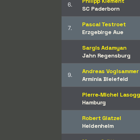
Philipp Klement
6.
SC Paderborn
Pascal Testroet
7.
Erzgebirge Aue
Sargis Adamyan
Jahn Regensburg
Andreas Voglsammer
9.
Arminia Bielefeld
Pierre-Michel Lasog
Hamburg
Robert Glatzel
Heidenheim