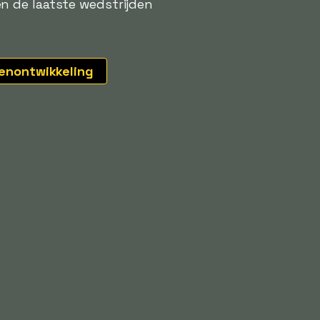
n de laatste wedstrijden
tenontwikkeling