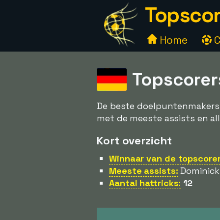
Topscor
Home
C
Topscorer
De beste doelpuntenmakers i
met de meeste assists en all
Kort overzicht
Winnaar van de topscorers
Meeste assists:
Dominick 
Aantal hattricks:
12