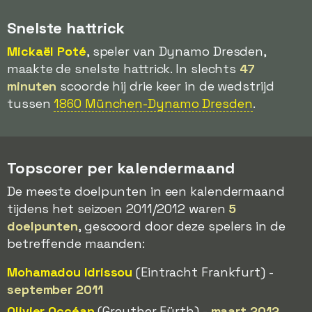
Snelste hattrick
Mickaël Poté
, speler van Dynamo Dresden,
maakte de snelste hattrick. In slechts
47
minuten
scoorde hij drie keer in de wedstrijd
tussen
1860 München-Dynamo Dresden
.
Topscorer per kalendermaand
De meeste doelpunten in een kalendermaand
tijdens het seizoen 2011/2012 waren
5
doelpunten
, gescoord door deze spelers in de
betreffende maanden:
Mohamadou Idrissou
(Eintracht Frankfurt) -
september 2011
Olivier Occéan
(Greuther Fürth) -
maart 2012