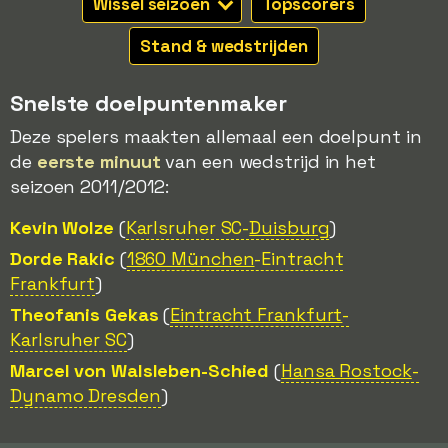
Wissel seizoen
Topscorers
Stand & wedstrijden
Snelste doelpuntenmaker
Deze spelers maakten allemaal een doelpunt in
de
eerste minuut
van een wedstrijd in het
seizoen 2011/2012:
Kevin Wolze
(
Karlsruher SC-
Duisburg
)
Dorde Rakic
(
1860 München
-Eintracht
Frankfurt
)
Theofanis Gekas
(
Eintracht Frankfurt
-
Karlsruher SC
)
Marcel von Walsleben-Schied
(
Hansa Rostock
-
Dynamo Dresden
)