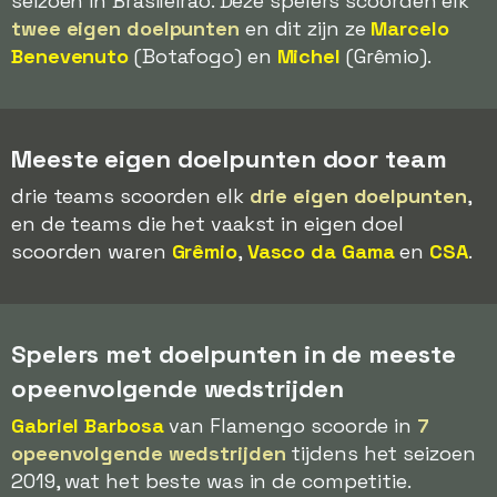
seizoen in Brasileirão. Deze spelers scoorden elk
twee eigen doelpunten
en dit zijn ze
Marcelo
Benevenuto
(Botafogo) en
Michel
(Grêmio).
Meeste eigen doelpunten door team
drie teams scoorden elk
drie eigen doelpunten
,
en de teams die het vaakst in eigen doel
scoorden waren
Grêmio
,
Vasco da Gama
en
CSA
.
Spelers met doelpunten in de meeste
opeenvolgende wedstrijden
Gabriel Barbosa
van Flamengo scoorde in
7
opeenvolgende wedstrijden
tijdens het seizoen
2019, wat het beste was in de competitie.