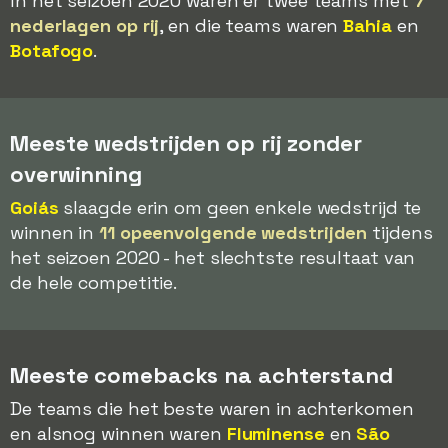
In het seizoen 2020 waren er twee teams met
7
nederlagen op rij
, en die teams waren
Bahia
en
Botafogo
.
Meeste wedstrijden op rij zonder
overwinning
Goiás
slaagde erin om geen enkele wedstrijd te
winnen in
11 opeenvolgende wedstrijden
tijdens
het seizoen 2020 - het slechtste resultaat van
de hele competitie.
Meeste comebacks na achterstand
De teams die het beste waren in achterkomen
en alsnog winnen waren
Fluminense
en
São