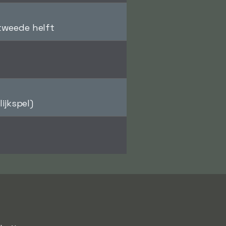
 tweede helft
lijkspel)