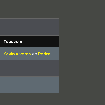
Topscorer
Kevin Viveros
en
Pedro