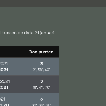
 tussen de data 21 januari
Doelpunten
2021
3
021
2', 36', 40'
 2021
3
021
19', 41', 70'
021
3
020
60', 66', 68'