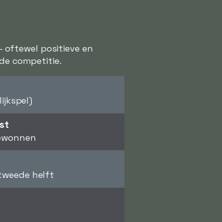
 - oftewel positieve en
 de competitie.
ijkspel)
st
gewonnen
 tweede helft