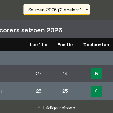
scorers seizoen 2026
Leeftijd
Positie
Doelpunten
5
27
14
4
i
25
25
*
Huidige seizoen