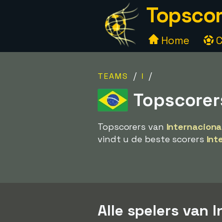
Topscor
Home
C
/
/
TEAMS
I
Topscorer
Topscorers van
Internaciona
vindt u de beste scorers
Int
Alle spelers van 