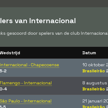
lers van Internacional
cks gescoord door spelers van de club Internacional
Wedstrijd
Datum
Internacional - Chapecoense
10 oktober 
5-2
Brasileirão
2
Flamengo - Internacional
8 augustus
0-4
Brasileirão
2
São Paulo - Internacional
21 januari 2
1-5
Brasileirão
2