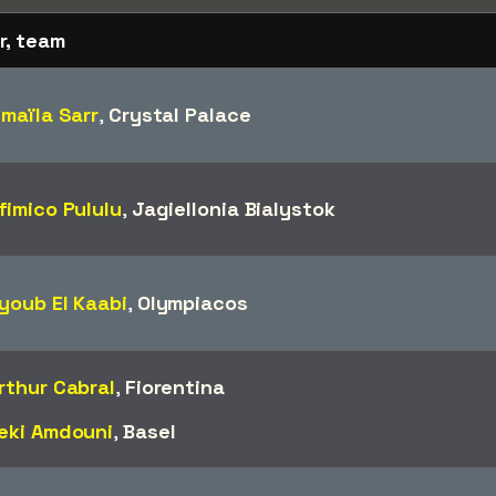
r, team
smaïla Sarr
,
Crystal Palace
fimico Pululu
,
Jagiellonia Bialystok
youb El Kaabi
,
Olympiacos
rthur Cabral
,
Fiorentina
eki Amdouni
,
Basel