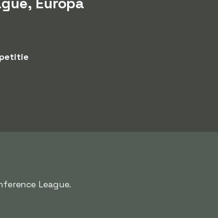
ague, Europa
petitie
onference League.