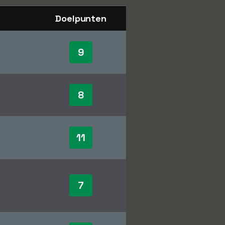
Doelpunten
9
8
11
7