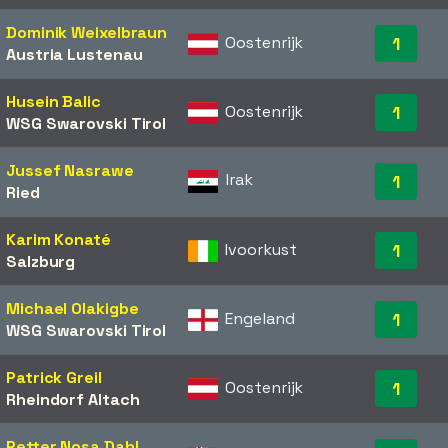
Dominik Weixelbraun
Oostenrijk
1
Austria Lustenau
Husein Balic
Oostenrijk
1
WSG Swarovski Tirol
Jussef Nasrawe
Irak
1
Ried
Karim Konaté
Ivoorkust
1
Salzburg
Michael Olakigbe
Engeland
1
WSG Swarovski Tirol
Patrick Greil
Oostenrijk
1
Rheindorf Altach
Petter Nosa Dahl