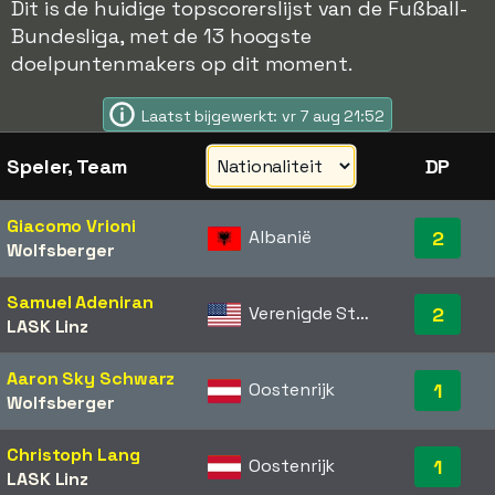
Dit is de huidige topscorerslijst van de Fußball-
Bundesliga, met de 13 hoogste
doelpuntenmakers op dit moment.
Laatst bijgewerkt: vr 7 aug 21:52
Speler, Team
DP
Giacomo Vrioni
Albanië
2
Wolfsberger
Samuel Adeniran
Verenigde Staten
2
LASK Linz
Aaron Sky Schwarz
Oostenrijk
1
Wolfsberger
Christoph Lang
Oostenrijk
1
LASK Linz