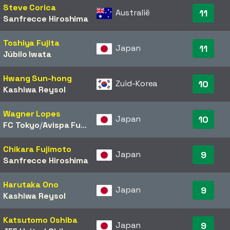
Steve Corica
Australië
11
Sanfrecce Hiroshima
Toshiya Fujita
Japan
11
Júbilo Iwata
Hwang Sun-hong
Zuid-Korea
10
Kashiwa Reysol
Wagner Lopes
Japan
10
FC Tokyo
/​
Avispa Fukuoka
Chikara Fujimoto
Japan
9
Sanfrecce Hiroshima
Harutaka Ono
Japan
9
Kashiwa Reysol
Katsutomo Oshiba
Japan
9