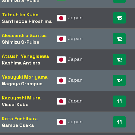
Shimizu S-Pulse
Tatsuhiko Kubo
Japan
15
Sanfrecce Hiroshima
Alessandro Santos
Japan
12
Shimizu S-Pulse
Atsushi Yanagisawa
Japan
12
Kashima Antlers
Yasuyuki Moriyama
Japan
12
Nagoya Grampus
Kazuyoshi Miura
Japan
11
Vissel Kobe
Kota Yoshihara
Japan
11
Gamba Osaka