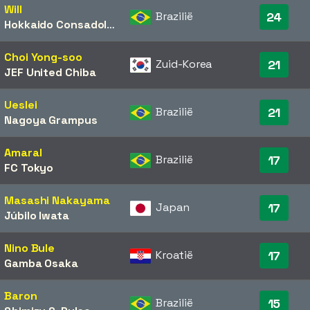
Will
Brazilië
24
Hokkaido Consadole Sapporo
Choi Yong-soo
Zuid-Korea
21
JEF United Chiba
Ueslei
Brazilië
21
Nagoya Grampus
Amaral
Brazilië
17
FC Tokyo
Masashi Nakayama
Japan
17
Júbilo Iwata
Nino Bule
Kroatië
17
Gamba Osaka
Baron
Brazilië
15