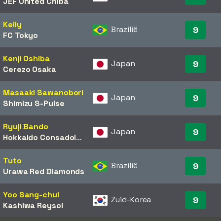
JEF United Chiba
Kelly
Brazilië
9
FC Tokyo
Kenji Oshiba
Japan
9
Cerezo Osaka
Masaaki Sawanobori
Japan
9
Shimizu S-Pulse
Ryuji Bando
Japan
9
Hokkaido Consadole Sapporo
Tuto
Brazilië
9
Urawa Red Diamonds
Yoo Sang-chul
Zuid-Korea
9
Kashiwa Reysol