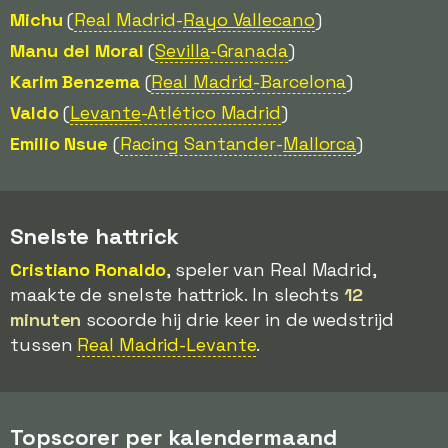
Michu
(
Real Madrid-
Rayo Vallecano
)
Manu del Moral
(
Sevilla
-Granada
)
Karim Benzema
(
Real Madrid
-Barcelona
)
Valdo
(
Levante
-Atlético Madrid
)
Emilio Nsue
(
Racing Santander-
Mallorca
)
Snelste hattrick
Cristiano Ronaldo
, speler van Real Madrid,
maakte de snelste hattrick. In slechts
12
minuten
scoorde hij drie keer in de wedstrijd
tussen
Real Madrid-Levante
.
Topscorer per kalendermaand