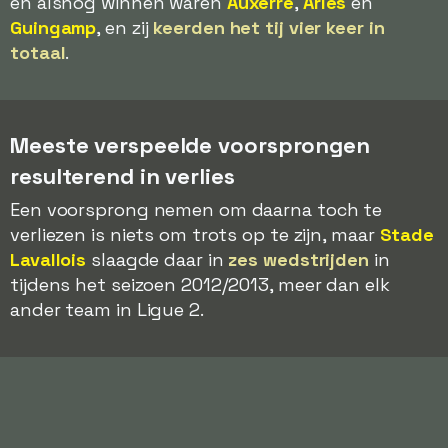
en alsnog winnen waren
Auxerre
,
Arles
en
Guingamp
, en zij
keerden het tij vier keer in
totaal
.
Meeste verspeelde voorsprongen
resulterend in verlies
Een voorsprong nemen om daarna toch te
verliezen is niets om trots op te zijn, maar
Stade
Lavallois
slaagde daar in
zes wedstrijden
in
tijdens het seizoen 2012/2013, meer dan elk
ander team in Ligue 2.