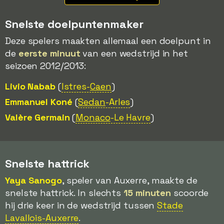
Snelste doelpuntenmaker
Deze spelers maakten allemaal een doelpunt in
de
eerste minuut
van een wedstrijd in het
seizoen 2012/2013:
Livio Nabab
(
Istres-
Caen
)
Emmanuel Koné
(
Sedan
-Arles
)
Valère Germain
(
Monaco
-Le Havre
)
Snelste hattrick
Yaya Sanogo
, speler van Auxerre, maakte de
snelste hattrick. In slechts
15 minuten
scoorde
hij drie keer in de wedstrijd tussen
Stade
Lavallois-Auxerre
.